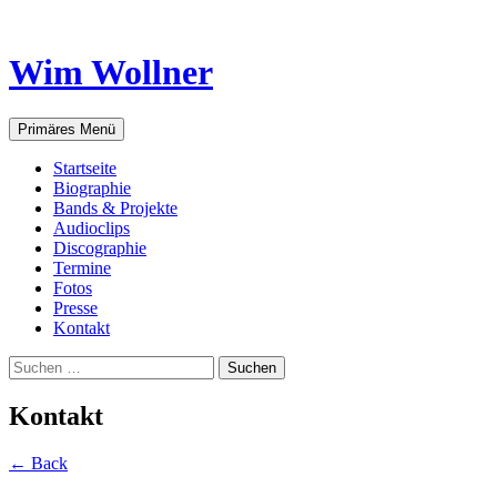
Wim Wollner
Suchen
Zum
Primäres Menü
Inhalt
springen
Startseite
Biographie
Bands & Projekte
Audioclips
Discographie
Termine
Fotos
Presse
Kontakt
Suchen
nach:
Kontakt
← Back