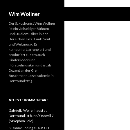
Suchen
Wim Wollner
Der Saxophonist Wim Wollner
ist ein vielseitiger Bühnen-
und Studiomusiker in den
Bereichen Jazz, Funk, Soul
und Weltmusik. Er
komponiert, arrangiert und
produziert zudem auch
Kinderlieder und
Hörspielmusiken und ist als
Dozent an der Glen
Buschmann Jazzakademie in
Dortmund tätig.
NEUESTE KOMMENTARE
Gabriella Wollenhaupt
zu
Dortmund ist bunt / Ostwall 7
(Saxophon Solo)
Susanne Löding
zu
aus CD