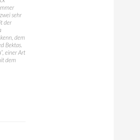
 immer
 zwei sehr
t der
a
hkenn, dem
d Bektas.
, einer Art
mit dem