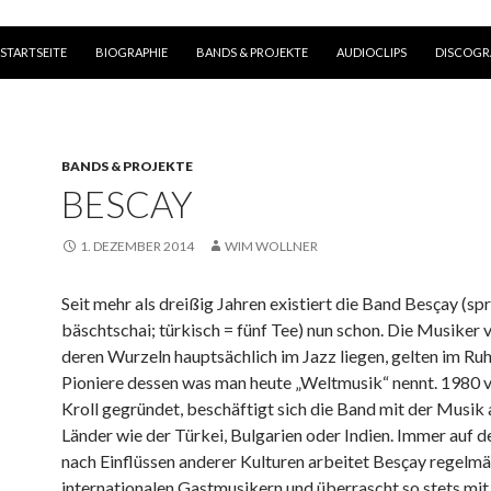
ZUM INHALT SPRINGEN
STARTSEITE
BIOGRAPHIE
BANDS & PROJEKTE
AUDIOCLIPS
DISCOGR
BANDS & PROJEKTE
BESCAY
1. DEZEMBER 2014
WIM WOLLNER
Seit mehr als dreißig Jahren existiert die Band Besçay (sp
bäschtschai; türkisch = fünf Tee) nun schon. Die Musiker 
deren Wurzeln hauptsächlich im Jazz liegen, gelten im Ruh
Pioniere dessen was man heute „Weltmusik“ nennt. 1980 
Kroll gegründet, beschäftigt sich die Band mit der Musik
Länder wie der Türkei, Bulgarien oder Indien. Immer auf d
nach Einflüssen anderer Kulturen arbeitet Besçay regelmä
internationalen Gastmusikern und überrascht so stets mit