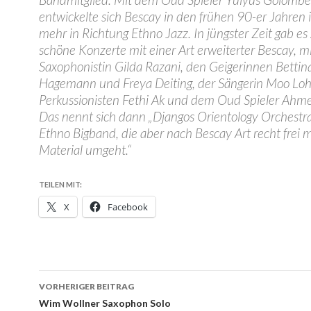
entwickelte sich Bescay in den frühen 90-er Jahren
mehr in Richtung Ethno Jazz. In jüngster Zeit gab es
schöne Konzerte mit einer Art erweiterter Bescay, mi
Saxophonistin Gilda Razani, den Geigerinnen Bettin
Hagemann und Freya Deiting, der Sängerin Moo Lo
Perkussionisten Fethi Ak und dem Oud Spieler Ahme
Das nennt sich dann „Djangos Orientology Orchestra“
Ethno Bigband, die aber nach Bescay Art recht frei 
Material umgeht.“
TEILEN MIT:
X
Facebook
Beitragsnavigation
VORHERIGER BEITRAG
Wim Wollner Saxophon Solo