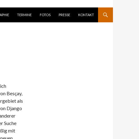
APHIE
TERMINE
FOTOS
PRESSE
KONTAKT
rich
von Besçay,
rgebiet als
von Django
 anderer
er Suche
ßig mit
 neuen