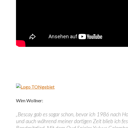
Wim Wollner:
„Bescay gab es sogar schon, bevor ich 1986 nach Ho
und auch während meiner dortigen Zeit blieb ich fes
Bandmitglied. Mit dem Oud Spieler Yulyus Golombe