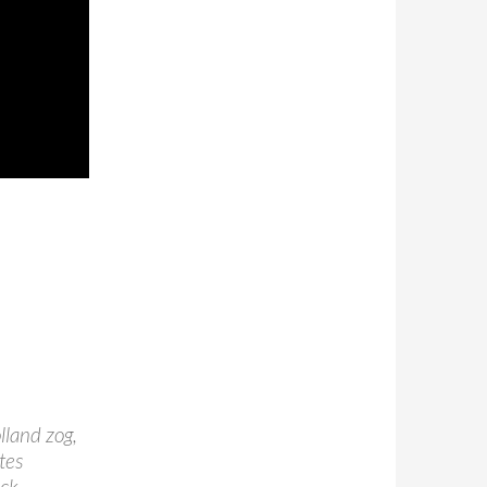
lland zog,
tes
ck