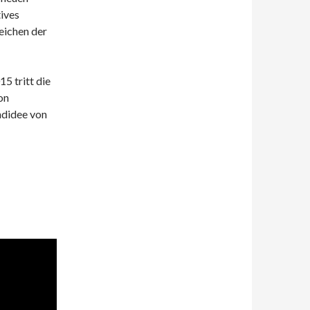
tives
eichen der
5 tritt die
on
ndidee von