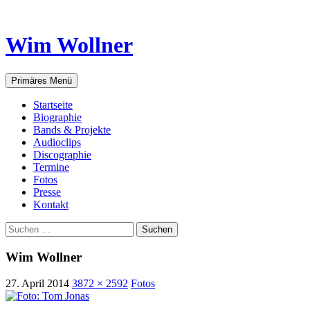
Wim Wollner
Suchen
Zum
Primäres Menü
Inhalt
springen
Startseite
Biographie
Bands & Projekte
Audioclips
Discographie
Termine
Fotos
Presse
Kontakt
Suchen
nach:
Wim Wollner
27. April 2014
3872 × 2592
Fotos