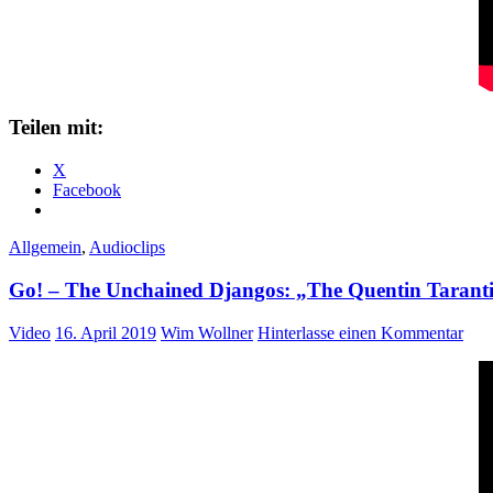
Teilen mit:
X
Facebook
Allgemein
,
Audioclips
Go! – The Unchained Djangos: „The Quentin Tarant
Video
16. April 2019
Wim Wollner
Hinterlasse einen Kommentar