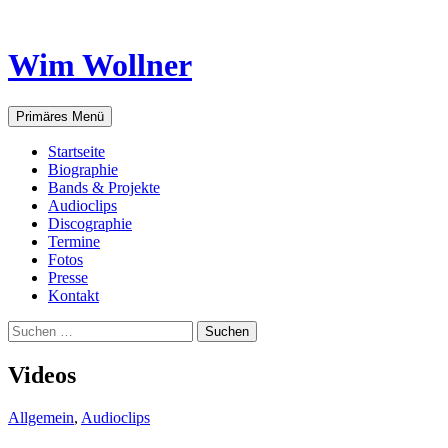
Wim Wollner
Suchen
Zum
Primäres Menü
Inhalt
springen
Startseite
Biographie
Bands & Projekte
Audioclips
Discographie
Termine
Fotos
Presse
Kontakt
Suchen
nach:
Videos
Allgemein
,
Audioclips