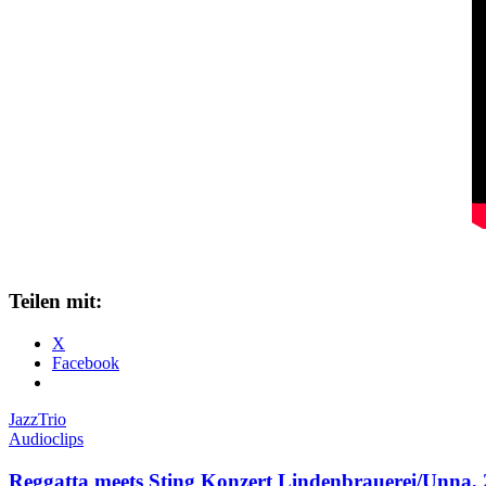
Teilen mit:
X
Facebook
Jazz
Trio
Audioclips
Reggatta meets Sting Konzert Lindenbrauerei/Unna, 2