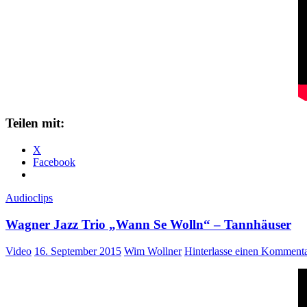
Teilen mit:
X
Facebook
Audioclips
Wagner Jazz Trio „Wann Se Wolln“ – Tannhäuser
Video
16. September 2015
Wim Wollner
Hinterlasse einen Komment